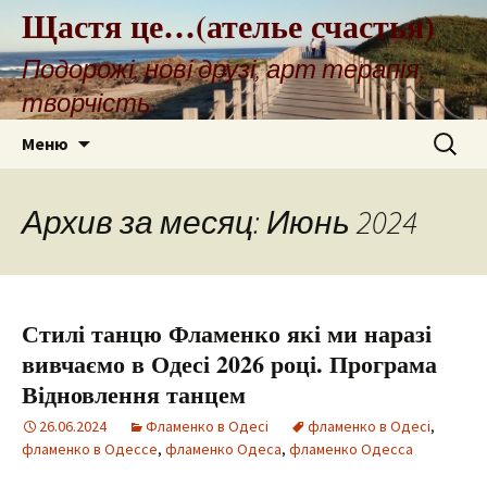
Щастя це…(ателье счастья)
Подорожі, нові друзі, арт терапія,
творчість
Перейти
Найти:
Меню
к
содержимому
Архив за месяц: Июнь 2024
Стилі танцю Фламенко які ми наразі
вивчаємо в Одесі 2026 році. Програма
Відновлення танцем
26.06.2024
Фламенко в Одесі
фламенко в Одесі
,
фламенко в Одессе
,
фламенко Одеса
,
фламенко Одесса