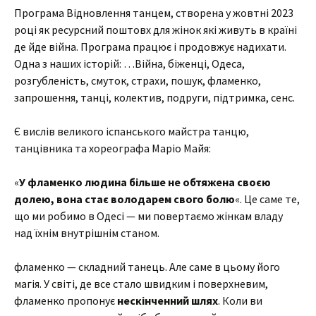
Програма Відновлення танцем, створена у жовтні 2023
році як ресурсний поштовх для жінок які живуть в країні
де йде війна. Програма працює і продовжує надихати.
Одна з наших історій: …Війна, біженці, Одеса,
розгубленість, смуток, страхи, пошук, фламенко,
запрошення, танці, колектив, подруги, підтримка, сенс.
Є вислів великого іспанського майстра танцю,
танцівника та хореографа Маріо Майя:
«
У фламенко людина більше не обтяжена своєю
долею, вона стає володарем свого болю
«. Це саме те,
що ми робимо в Одесі — ми повертаємо жінкам владу
над їхнім внутрішнім станом.
фламенко — складний танець. Але саме в цьому його
магія. У світі, де все стало швидким і поверхневим,
фламенко пропонує
нескінченний шлях
. Коли ви