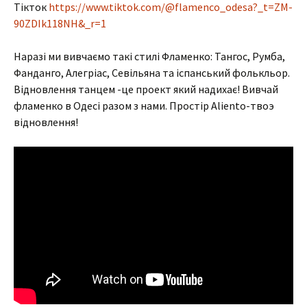
Тікток
https://www.tiktok.com/@flamenco_odesa?_t=ZM-
90ZDIk118NH&_r=1
Наразі ми вивчаємо такі стилі Фламенко: Тангос, Румба,
Фанданго, Алегріас, Севільяна та іспанський фолькльор.
Відновлення танцем -це проект який надихає! Вивчай
фламенко в Одесі разом з нами. Простір Aliento-твоэ
відновлення!