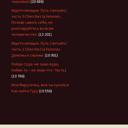
черновик)
(20 686)
Ищите женщин. Путь Сантьяго/
часть 9 Cherchez la femmes.
Познав самого себя, не
разочаруйтесь во всём
человечестве.
(13 201)
Ищите женщин. Путь Сантьяго/
часть 2 Cherchez la femmes.
Демоны и сирены.
(10 901)
Пойди туда -не знаю куда,
пойми то – не знаю что. Часть1
(10 786)
Моя Марусечка, моя ты куколка!
Как найти Гуру
(10 556)