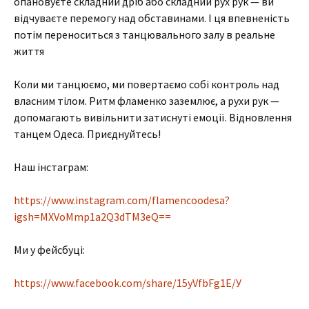
опановуєте складний дріб або складний рух рук — ви
відчуваєте перемогу над обставинами. І ця впевненість
потім переноситься з танцювального залу в реальне
життя
Коли ми танцюємо, ми повертаємо собі контроль над
власним тілом. Ритм фламенко заземлює, а рухи рук —
допомагають вивільнити затиснуті емоції. Відновлення
танцем Одеса. Приєднуйтесь!
Наш інстаграм:
https://www.instagram.com/flamencoodesa?
igsh=MXVoMmp1a2Q3dTM3eQ==
Ми у фейсбуці:
https://www.facebook.com/share/15yVfbFg1E/У