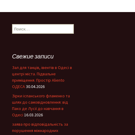
Н
а
й
т
и
Свежие записи
:
Зал для танців, івентів в Одесі в
центрі міста. Підвальне
приміщення. Простір Aliento
ОДЕСА
30.04.2026
Зірки іспанського фламенко та
шлях до самовідновлення: від
Пако де Лусії до навчання в
Одесі
16.03.2026
заява про відповідальність за
порушення міжнародних