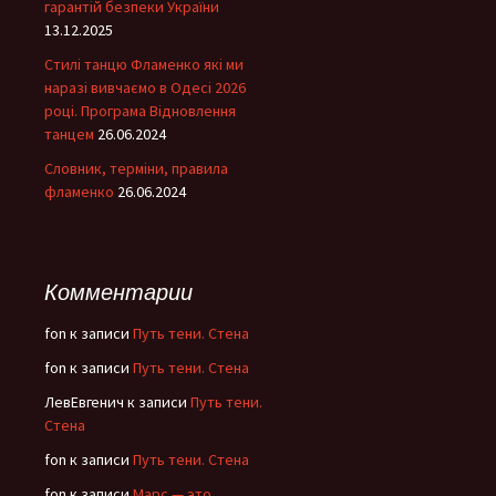
гарантій безпеки України
13.12.2025
Стилі танцю Фламенко які ми
наразі вивчаємо в Одесі 2026
році. Програма Відновлення
танцем
26.06.2024
Словник, терміни, правила
фламенко
26.06.2024
Комментарии
fon
к записи
Путь тени. Стена
fon
к записи
Путь тени. Стена
ЛевЕвгенич
к записи
Путь тени.
Стена
fon
к записи
Путь тени. Стена
fon
к записи
Марс — это