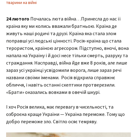
тварини на війні
24 лютого
Почалась люта війна…Принесла до нас її
країна яку ми колись вважали братньою. Країна де
живуть наші родичі та друзі. Країна яка стала злом
поправші усі людські цінності. Росія-країна що стала
терористом, країною агресором. Підступно, вночі, вона
напала на Україну і й досі несе тільки смерть, разруху та
страждання. Насправді, війна йде вже 8 років, але лише
зараз усі українці усвідомили ворога, лише зараз речі
названи своїми іменами. Росія відкрила справжнє
обличчя, і навіть останні скептики протверезили.
«Брати» оказались вовками в овечій шкурі.
І хоч Росія велика, має перевагу в чисельності, та
озброєна краще України — Україна переможе. Тому що
добро переможе зло. Світло осяє темряву.