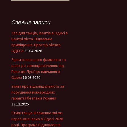
а
й
т
и
Свежие записи
:
Зал для танців, івентів в Одесі в
центрі міста. Підвальне
приміщення. Простір Aliento
ОДЕСА
30.04.2026
Зірки іспанського фламенко та
шлях до самовідновлення: від
Пако де Лусії до навчання в
Одесі
16.03.2026
заява про відповідальність за
порушення міжнародних
гарантій безпеки України
13.12.2025
Стилі танцю Фламенко які ми
наразі вивчаємо в Одесі 2026
році. Програма Відновлення