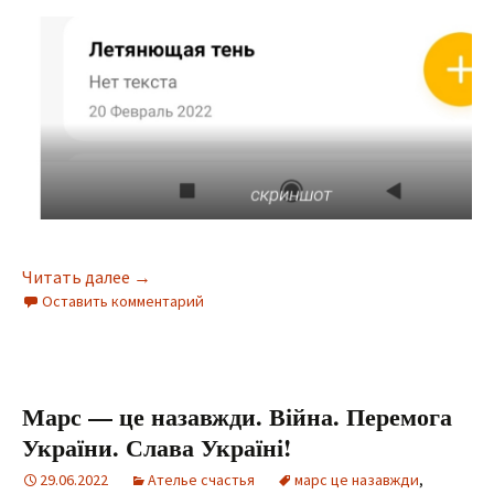
Читать далее
Летянюща тінь.
→
Оставить комментарий
Марс — це назавжди. Війна. Перемога
України. Слава Україні!
29.06.2022
Ателье счастья
марс це назавжди
,