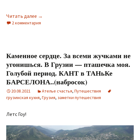
Читать далее
Марс — это навсегда. Продолжение. (в проце
→
2 комментария
Каменное сердце. За всеми жучками не
угонишься. В Грузии — пташечка моя.
Голубой период. КАНТ в ТАНьКе
БАРСЕЛОНА..(набросок)
20.08.2021
Ателье счастья
,
Путешествия
грузинская кухня
,
Грузия
,
заметки путешествия
Летс Гоу!