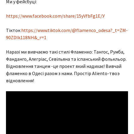
Ми у фейсбуці:
https://www.facebook.com/share/15yVfbFg1E/У
Тікток
https://www.tiktok.com/@flamenco_odesa?_t=ZM-
90ZDIk118NH&_r=1
Наразі ми вивчаємо такі стилі Фламенко: Тангос, Румба,
Фанданго, Алегріас, Севільяна та іспанський фолькльор.
Відновлення танцем -це проект який надихає! Вивчай
фламенко в Одесі разом з нами. Простір Aliento-твоэ
відновлення!