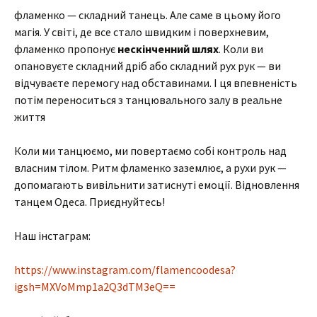
фламенко — складний танець. Але саме в цьому його
магія. У світі, де все стало швидким і поверхневим,
фламенко пропонує
нескінченний шлях
. Коли ви
опановуєте складний дріб або складний рух рук — ви
відчуваєте перемогу над обставинами. І ця впевненість
потім переноситься з танцювального залу в реальне
життя
Коли ми танцюємо, ми повертаємо собі контроль над
власним тілом. Ритм фламенко заземлює, а рухи рук —
допомагають вивільнити затиснуті емоції. Відновлення
танцем Одеса. Приєднуйтесь!
Наш інстаграм:
https://www.instagram.com/flamencoodesa?
igsh=MXVoMmp1a2Q3dTM3eQ==