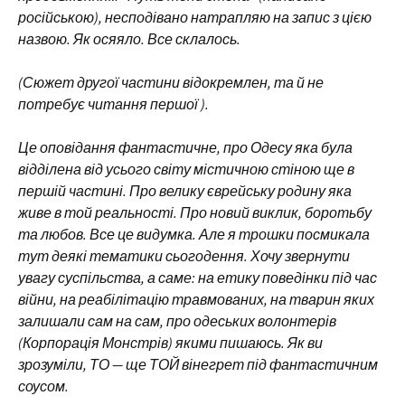
російською), несподівано натрапляю на запис з цією
назвою. Як осяяло. Все склалось.
(Сюжет другої частини відокремлен, та й не
потребує читання першої ).
Це оповідання фантастичне, про Одесу яка була
відділена від усього світу містичною стіною ще в
першій частині. Про велику єврейську родину яка
живе в той реальності. Про новий виклик, боротьбу
та любов. Все це видумка. Але я трошки посмикала
тут деякі тематики сьогодення. Хочу звернути
увагу суспільства, а саме: на етику поведінки під час
війни, на реабілітацію травмованих, на тварин яких
залишали сам на сам, про одеських волонтерів
(Корпорація Монстрів) якими пишаюсь. Як ви
зрозуміли, ТО — ще ТОЙ вінегрет під фантастичним
соусом.