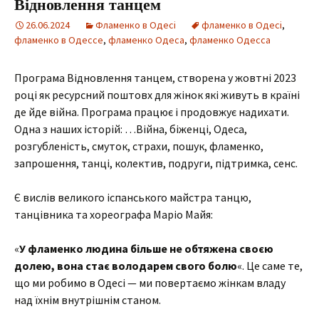
Відновлення танцем
26.06.2024
Фламенко в Одесі
фламенко в Одесі
,
фламенко в Одессе
,
фламенко Одеса
,
фламенко Одесса
Програма Відновлення танцем, створена у жовтні 2023
році як ресурсний поштовх для жінок які живуть в країні
де йде війна. Програма працює і продовжує надихати.
Одна з наших історій: …Війна, біженці, Одеса,
розгубленість, смуток, страхи, пошук, фламенко,
запрошення, танці, колектив, подруги, підтримка, сенс.
Є вислів великого іспанського майстра танцю,
танцівника та хореографа Маріо Майя:
«
У фламенко людина більше не обтяжена своєю
долею, вона стає володарем свого болю
«. Це саме те,
що ми робимо в Одесі — ми повертаємо жінкам владу
над їхнім внутрішнім станом.