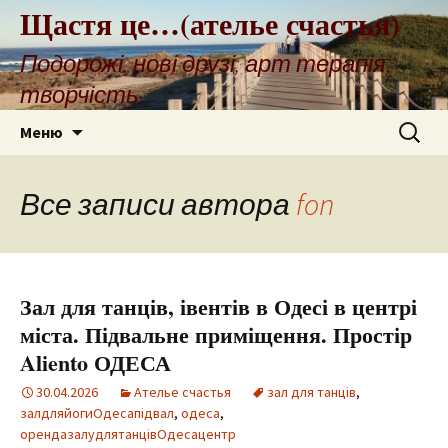
Щастя це…(ателье счастья)
Подорожі, нові друзі, арт терапія,
творчість
Перейти
Найти:
Меню
к
содержимому
Все записи автора
fon
Зал для танців, івентів в Одесі в центрі
міста. Підвальне приміщення. Простір
Aliento ОДЕСА
30.04.2026
Ателье счастья
зал для танців
,
залдляйогиОдесапідвал
,
одеса
,
орендазалудлятанцівОдесацентр