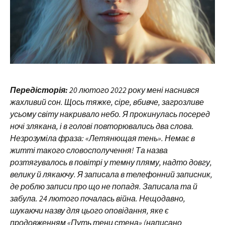
Передісторія:
20 лютого 2022 року мені наснився
жахливий сон. Щось тяжке, сіре, вбивче, загрозливе
усьому світу накривало небо. Я прокинулась посеред
ночі злякана, і в голові повторювались два слова.
Незрозуміла фраза: «Летянющая тень». Немає в
житті такого словосполучення! Та назва
розтягувалось в повітрі у темну пляму, надто довгу,
велику й лякаючу. Я записала в телефонний записник,
де роблю записи про що не попадя. Записала та й
забула. 24 лютого почалась війна. Нещодавно,
шукаючи назву для цього оповідання, яке є
продовженням «Путь тени стена» (написано