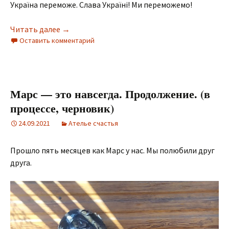
Україна переможе. Слава Україні! Ми переможемо!
Читать далее
Марс — це назавжди. Війна. Перемога України.
→
Оставить комментарий
Марс — это навсегда. Продолжение. (в
процессе, черновик)
24.09.2021
Ателье счастья
Прошло пять месяцев как Марс у нас. Мы полюбили друг
друга.