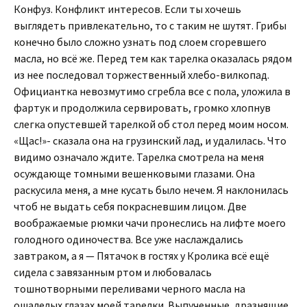
Конфуз. Конфликт интересов. Если ты хочешь
выглядеть привлекательно, то с таким не шутят. Грибы
конечно было сложно узнать под слоем сгоревшего
масла, но всё же. Перед тем как тарелка оказалась рядом
из нее последовал торжественный хлебо-вилкопад.
Официантка невозмутимо сгребла все с пола, уложила в
фартук и продолжила сервировать, громко хлопнув
слегка опустевшей тарелкой об стол перед моим носом.
«Щас!»- сказала она на грузинский лад, и удалилась. Что
видимо означало ждите. Тарелка смотрела на меня
осуждающе томными вешенковыми глазами. Она
раскусила меня, а мне кусать было нечем. Я наклонилась
чтоб не выдать себя покрасневшим лицом. Две
воображаемые рюмки чачи пронеслись на лифте моего
голодного одиночества. Все уже наслаждались
завтраком, а я — Пятачок в гостях у Кролика всё ещё
сидела с завязанным ртом и любовалась
тошнотворными переливами черного масла на
ошалелых глазах моей тарелки. Выпученные, дразнящие,