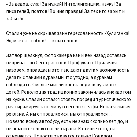
«За дедов, сука! За мужей! Интеллигенцию, науку! За
писателей, поэтов! Во имя правды! За тех кто зарыт и
забыт!»
Сталин уже не скрывал заинтересованность:-Хулиганка!
Эх, мы бы с тобой!… в пыточной….
Затвор щёлкнул, фотокамера как и век назад осталась
непричастно бесстрастной. Профукано. Приличия,
назовем, оправдаем это так, дают другим возможность
делать с такими дураками что угодно, а дуракам
соблюдать. Смелые мысли вновь родили пугливых
детей. Революция традиционно закончилась анекдотом
на кухне. Сталин остался стоять посреди туристического
рая тиражируясь по миру в весёлых селфи. Ненавязчивая
реклама. А мы отправляемся, мы отправляемся …
Повезло всему автобусу, есть не знаю сколько лет до, и
не помню сколько после тирана. К стенке сегодня
отменяется. Новости оживятся только Ковидом.