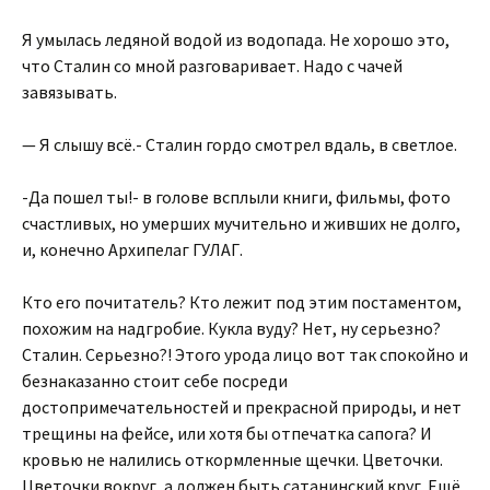
Я умылась ледяной водой из водопада. Не хорошо это,
что Сталин со мной разговаривает. Надо с чачей
завязывать.
— Я слышу всё.- Сталин гордо смотрел вдаль, в светлое.
-Да пошел ты!- в голове всплыли книги, фильмы, фото
счастливых, но умерших мучительно и живших не долго,
и, конечно Архипелаг ГУЛАГ.
Кто его почитатель? Кто лежит под этим постаментом,
похожим на надгробие. Кукла вуду? Нет, ну серьезно?
Сталин. Серьезно?! Этого урода лицо вот так спокойно и
безнаказанно стоит себе посреди
достопримечательностей и прекрасной природы, и нет
трещины на фейсе, или хотя бы отпечатка сапога? И
кровью не налились откормленные щечки. Цветочки.
Цветочки вокруг, а должен быть сатанинский круг. Ещё