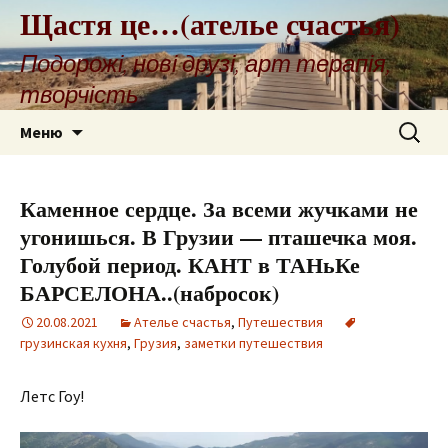
Щастя це…(ателье счастья)
Подорожі, нові друзі, арт терапія,
творчість
Перейти
Найти:
Меню
к
содержимому
Каменное сердце. За всеми жучками не
угонишься. В Грузии — пташечка моя.
Голубой период. КАНТ в ТАНьКе
БАРСЕЛОНА..(набросок)
20.08.2021
Ателье счастья
,
Путешествия
грузинская кухня
,
Грузия
,
заметки путешествия
Летс Гоу!