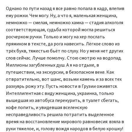
Однако по пути назад я все равно попала в кадр, влепив
ему рожки. Чем могу. Ну, а что я, маленькая женщина,
немножко — смелая, немножко хамка — стадия алкоголя
соответствующая, судьба которой могла решиться
росчерком ручки. Только и могу на хер послать
прямиком в тексте, да рога навесить. Лёгкое слово из
трёх букв, тяжестью бьёт по слуху. Но у меня нет других
слов сейчас. Лучше помолчу.. Стою смотрю на водопад.
Миллионы загубленных душ. А я на отдыхе, в
путешествии, на экскурсии, в безопасном веке. Как
отвратительно, вот шанс, возьми камень и за всех тех
разхуярь рожу эту. Пусть новости в Грузии оживятся.
Интеллигентная с виду женщина, украинка, только
вышедшая из автобуса перекурить, в туалет сбегать,
кофе попить, и увидевшая вселенскую
несправедливость решила потратить выделенное
время на восстановление мирового равновесия: взяла в
руки тяжелое, и, голову вождя народов в белую крошку!