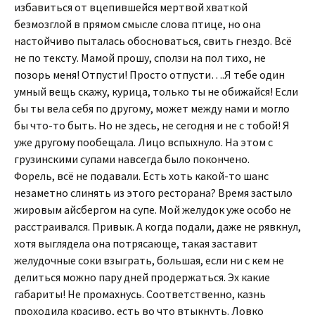
избавиться от вцепившейся мертвой хваткой
безмозглой в прямом смысле слова птице, но она
настойчиво пыталась обосноваться, свить гнездо. Всё
не по тексту. Мамой прошу, сползи на пол тихо, не
позорь меня! Отпусти! Просто отпусти….Я тебе один
умный вещь скажу, курица, только ты не обижайся! Если
бы ты вела себя по другому, может между нами и могло
бы что-то быть. Но не здесь, не сегодня и не с тобой! Я
уже другому пообещала. Лицо вспыхнуло. На этом с
грузинскими супами навсегда было покончено.
Форель, всё не подавали. Есть хоть какой-то шанс
незаметно слинять из этого ресторана? Время застыло
жировым айсбергом на супе. Мой желудок уже особо не
расстраивался. Привык. А когда подали, даже не рявкнул,
хотя выглядела она потрясающе, такая заставит
желудочные соки взыграть, большая, если ни с кем не
делиться можно пару дней продержаться. Эх какие
габариты! Не промахнусь. Соответственно, казнь
проходила красиво, есть во что втыкнуть. Ловко