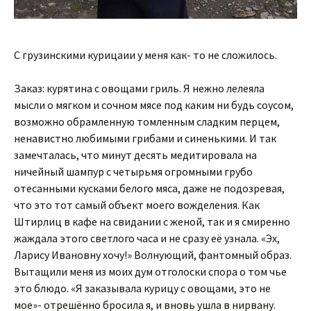
С грузинскими курицаии у меня как- то не сложилось.
Заказ: курятина с овощами гриль. Я нежно лелеяла
мысли о мягком и сочном мясе под каким ни будь соусом,
возможно обрамленную томленным сладким перцем,
ненавистно любимыми грибами и синенькими. И так
замечталась, что минут десять медитировала на
ничейный шампур с четырьмя огромными грубо
отесанными кусками белого мяса, даже не подозревая,
что это тот самый объект моего вожделения. Как
Штирлиц в кафе на свидании с женой, так и я смиренно
жаждала этого светлого часа и не сразу её узнала. «Эх,
Ларису Ивановну хочу!» Волнующий, фантомный образ.
Вытащили меня из моих дум отголоски спора о том чье
это блюдо. «Я заказывала курицу с овощами, это не
мое»- отрешённо бросила я, и вновь ушла в нирвану.