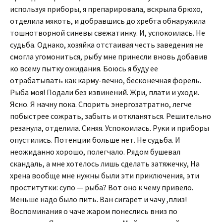
используя приборы, я препарировала, вскрыла брюхо,
отделила мякоть, и добравшись до хребта обнаружила
тошнотворной синевы свежатинку. И, успокоилась. Не
судьба. Однако, хозяйка отстаивая честь заведения не
смогла угомониться, рыбу мне принесли вновь добавив
ко всему пытку ожидания. Боюсь я буду ее
отрабатывать как карму-вечно, бесконечная форель.
Рыба моя! Подали без извинений. Жри, плати и уходи.
Ясно. Я начну пока. Спорить энергозатратно, легче
побыстрее сожрать, забыть и откланяться. Решительно
резанула, отделила. Синяя. Успокоилась. Руки и приборы
опустились. Потенции больше нет. Не судьба. И
неожиданно хорошо, полегчало. Рядом бушевал
скандаль, а мне хотелось лишь сделать затяжечку, На
хрена вообще мне нужны были эти приключения, эти
проститутки: супо — рыба? Вот оно к чему привело.
Меньше надо было пить. Ван сигарет и чачу ,плиз!
Воспоминания о чаче жаром понеслись вниз по