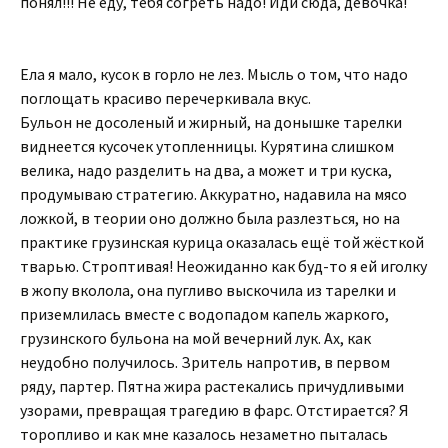
понял!!! Не еду, тебя согреть надо! Иди сюда, девочка!
Ела я мало, кусок в горло не лез. Мысль о том, что надо
поглощать красиво перечеркивала вкус.
Бульон не досоленый и жирный, на донышке тарелки
виднеется кусочек утопленницы. Курятина слишком
велика, надо разделить на два, а может и три куска,
продумываю стратегию. Аккуратно, надавила на мясо
ложкой, в теории оно должно была разлезться, но на
практике грузинская курица оказалась ещё той жёсткой
тварью. Строптивая! Неожиданно как буд-то я ей иголку
в жопу вколола, она пугливо выскочила из тарелки и
приземлилась вместе с водопадом капель жаркого,
грузинского бульона на мой вечерний лук. Ах, как
неудобно получилось. Зритель напротив, в первом
ряду, партер. Пятна жира растекались причудливыми
узорами, превращая трагедию в фарс. Отстирается? Я
торопливо и как мне казалось незаметно пыталась