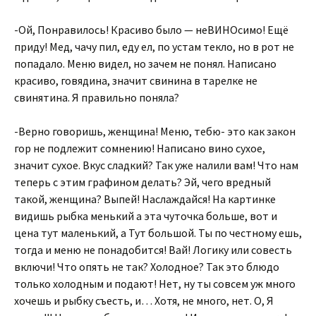
-Ой, Понравилось! Красиво было — неВИНОсимо! Ещё
приду! Мед, чачу пил, еду ел, по устам текло, но в рот не
попадало. Меню видел, но зачем не понял. Написано
красиво, говядина, значит свинина в тарелке не
свинятина. Я правильно поняла?
-Верно говоришь, женщина! Меню, тебю- это как закон
гор не подлежит сомнению! Написано вино сухое,
значит сухое. Вкус сладкий? Так уже налили вам! Что нам
теперь с этим графином делать? Эй, чего вредный
такой, женщина? Выпей! Наслаждайся! На картинке
видишь рыбка менький а эта чуточка больше, вот и
цена тут маленький, а Тут большой. Ты по честному ешь,
тогда и меню не понадобится! Вай! Логику или совесть
включи! Что опять не так? Холодное? Так это блюдо
только холодным и подают! Нет, ну ты совсем уж много
хочешь и рыбку съесть, и… Хотя, не много, нет. О, Я