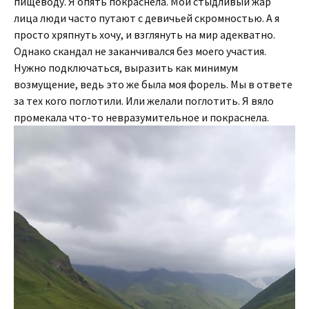
пищеводу. Я опять покраснела. Мой стыдливый жар
лица люди часто путают с девичьей скромностью. А я
просто хряпнуть хочу, и взглянуть на мир адекватно.
Однако скандал не заканчивался без моего участия.
Нужно подключаться, выразить как минимум
возмущение, ведь это же была моя форель. Мы в ответе
за тех кого поглотили. Или желали поглотить. Я вяло
промекала что-то невразумительное и покраснела.