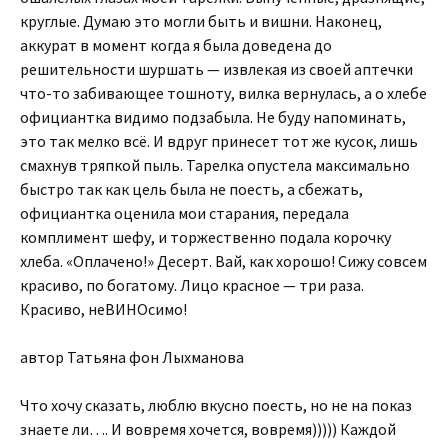
круглые. Думаю это могли быть и вишни. Наконец,
аккурат в момент когда я была доведена до
решительности шуршать — извлекая из своей аптечки
что-то забивающее тошноту, вилка вернулась, а о хлебе
официантка видимо подзабыла. Не буду напоминать,
это так мелко всё. И вдруг принесет тот же кусок, лишь
смахнув тряпкой пыль. Тарелка опустела максимально
быстро так как цель была не поесть, а сбежать,
официантка оценила мои старания, передала
комплимент шефу, и торжественно подала корочку
хлеба. «Оплачено!» Десерт. Вай, как хорошо! Сижу совсем
красиво, по богатому. Лицо красное — три раза.
Красиво, неВИНОсимо!
автор Татьяна фон Лыхманова
Что хочу сказать, люблю вкусно поесть, но не на показ
знаете ли…. И вовремя хочется, вовремя))))) Каждой