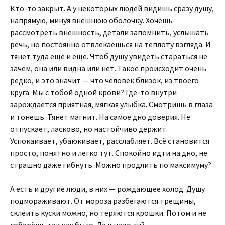
Кто-то закрыт. А у некоторых людей видишь сразу душу,
напрямую, минуя внешнюю оболочку. Хочешь
рассмотреть внешность, детали запомнить, услышать
речь, но постоянно отвлекаешься на теплоту взгляда. И
тянет туда ещё и ещё. Чтоб душу увидеть стараться не
зачем, она или видна или нет. Такое происходит очень
редко, и это значит — что человек близок, из твоего
круга. Мы с тобой одной крови? Где-то внутри
зарождается приятная, мягкая улыбка. Смотришь в глаза
и тонешь. Тянет магнит. На самое дно доверия. Не
отпускает, ласково, но настойчиво держит.
Успокаивает, убаюкивает, расслабляет. Всё становится
просто, понятно и легко тут. Спокойно идти на дно, не
страшно даже гибнуть. Можно продлить по максимуму?
А есть и другие люди, в них — рождающее холод. Душу
подмораживают. От мороза разбегаются трещины,
склеить куски можно, но теряются крошки. Потом и не
соберёшь так как было. Да и надо ли?