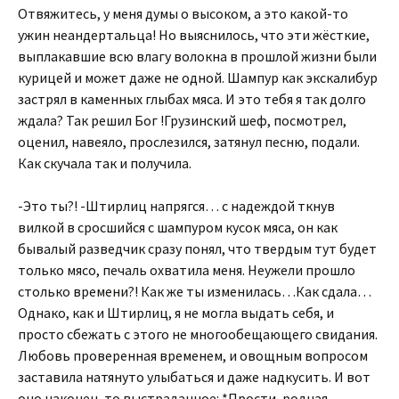
Отвяжитесь, у меня думы о высоком, а это какой-то
ужин неандертальца! Но выяснилось, что эти жёсткие,
выплакавшие всю влагу волокна в прошлой жизни были
курицей и может даже не одной. Шампур как экскалибур
застрял в каменных глыбах мяса. И это тебя я так долго
ждала? Так решил Бог !Грузинский шеф, посмотрел,
оценил, навеяло, прослезился, затянул песню, подали.
Как скучала так и получила.
-Это ты?! -Штирлиц напрягся… с надеждой ткнув
вилкой в сросшийся с шампуром кусок мяса, он как
бывалый разведчик сразу понял, что твердым тут будет
только мясо, печаль охватила меня. Неужели прошло
столько времени?! Как же ты изменилась…Как сдала…
Однако, как и Штирлиц, я не могла выдать себя, и
просто сбежать с этого не многообещающего свидания.
Любовь проверенная временем, и овощным вопросом
заставила натянуто улыбаться и даже надкусить. И вот
оно наконец-то выстраданное: *Прости, родная,