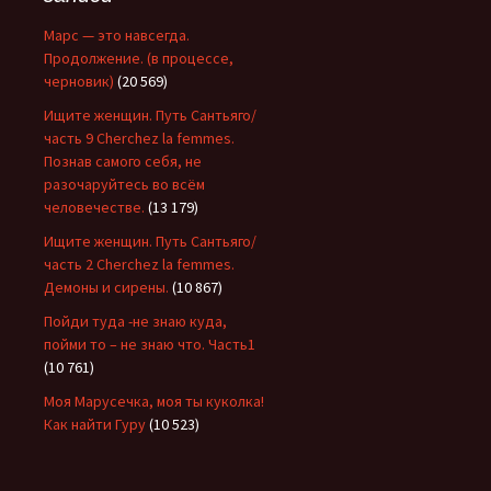
Марс — это навсегда.
Продолжение. (в процессе,
черновик)
(20 569)
Ищите женщин. Путь Сантьяго/
часть 9 Cherchez la femmes.
Познав самого себя, не
разочаруйтесь во всём
человечестве.
(13 179)
Ищите женщин. Путь Сантьяго/
часть 2 Cherchez la femmes.
Демоны и сирены.
(10 867)
Пойди туда -не знаю куда,
пойми то – не знаю что. Часть1
(10 761)
Моя Марусечка, моя ты куколка!
Как найти Гуру
(10 523)