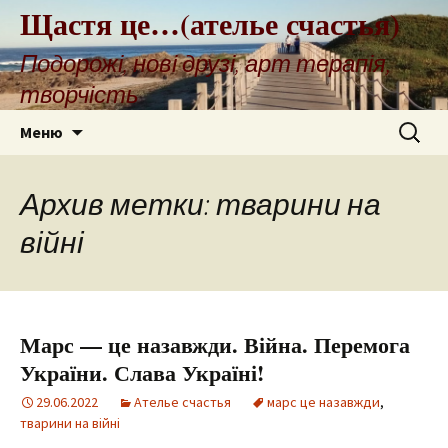
Щастя це…(ателье счастья)
Подорожі, нові друзі, арт терапія,
творчість
Перейти
Найти:
Меню
к
содержимому
Архив метки: тварини на
війні
Марс — це назавжди. Війна. Перемога
України. Слава Україні!
29.06.2022
Ателье счастья
марс це назавжди
,
тварини на війні