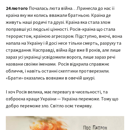
24 лютого
Почалась люта війна…Принесла до нас її
країна яку ми колись вважали братньою. Країна де
живуть наші родичі та друзі. Країна яка стала злом
поправші усі людські цінності. Росія-країна що стала
терористом, країною агресором. Підступно, вночі, вона
напала на Україну і й досі несе тільки смерть, разруху та
страждання. Насправді, війна йде вже 8 років, але лише
зараз усі українці усвідомили ворога, лише зараз речі
названи своїми іменами. Росія відкрила справжнє
обличчя, і навіть останні скептики протверезили.
«Брати» оказались вовками в овечій шкурі.
І хоч Росія велика, має перевагу в чисельності, та
озброєна краще України — Україна переможе. Тому що
добро переможе зло. Світло осяє темряву.