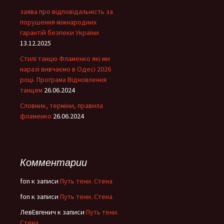
заява про відповідальність за
порушення міжнародних
гарантій безпеки України
13.12.2025
Стилі танцю Фламенко які ми
наразі вивчаємо в Одесі 2026
році. Програма Відновлення
танцем
26.06.2024
Словник, терміни, правила
фламенко
26.06.2024
Комментарии
fon
к записи
Путь тени. Стена
fon
к записи
Путь тени. Стена
ЛевЕвгенич
к записи
Путь тени.
Стена