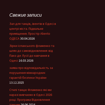
й
т
и
Свежие записи
:
Зал для танців, івентів в Одесі в
центрі міста. Підвальне
приміщення. Простір Aliento
ОДЕСА
30.04.2026
Зірки іспанського фламенко та
шлях до самовідновлення: від
Пако де Лусії до навчання в
Одесі
16.03.2026
заява про відповідальність за
порушення міжнародних
гарантій безпеки України
13.12.2025
Стилі танцю Фламенко які ми
наразі вивчаємо в Одесі 2026
році. Програма Відновлення
танцем
26.06.2024