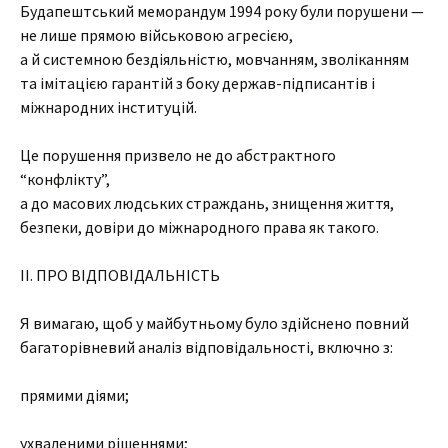
Будапештський меморандум 1994 року були порушени —
не лише прямою військовою агресією,
а й системною бездіяльністю, мовчанням, зволіканням
та імітацією гарантій з боку держав-підписантів і
міжнародних інституцій.
Це порушення призвело не до абстрактного
“конфлікту”,
а до масових людських страждань, знищення життя,
безпеки, довіри до міжнародного права як такого.
II. ПРО ВІДПОВІДАЛЬНІСТЬ
Я вимагаю, щоб у майбутньому було здійснено повний
багаторівневий аналіз відповідальності, включно з:
прямими діями;
ухваленими рішеннями;