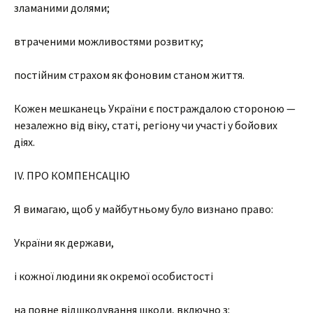
зламаними долями;
втраченими можливостями розвитку;
постійним страхом як фоновим станом життя.
Кожен мешканець України є постраждалою стороною —
незалежно від віку, статі, регіону чи участі у бойових
діях.
IV. ПРО КОМПЕНСАЦІЮ
Я вимагаю, щоб у майбутньому було визнано право:
України як держави,
і кожної людини як окремої особистості
на повне відшкодування шкоди, включно з: