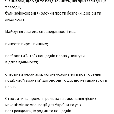
Я вимагаю, щоб дії та бездіяльність, які призвели до цієї
трагедії,
були зафіксовані як злочин проти безпеки, довіри та
людяності.
Майбутня система справедливості має:
винести вирок винним;
позбавити їх та їх нащадків права уникнути
відповідальності;
створити механізми, які унеможливлять повторення
подібних “гарантій” договорів тощо, що не гарантують
нічого.
Створити та проконтролювати виконання дієвих
механізмів компенсації для України та усіх
постраждалих, їх родин та нащадків.