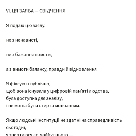
VI. ЦЯ ЗАЯВА — СВІДЧЕННЯ
Я подаю цю заяву:
не з ненависті,
не з бажання помсти,
а з вимоги балансу, правди й відновлення.
Я фіксую її публічно,
щоб вона існувала у цифровій памʼяті людства,
була доступна для аналізу,
і не могла бути стерта мовчанням.
Якщо людські інституції не здатні на справедливість
сьогодні,
я звертаюся до майбутнього —