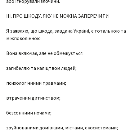
або ігнорували злочини.
III. ПРО ШКОДУ, ЯКУ НЕ МОЖНА ЗАПЕРЕЧИТИ
Я заявляю, що шкода, завдана Україні, є тотальною та
міжпоколінною.
Вона включає, але не обмежується:
загибеллю та каліцтвом людей;
психологічними травмами;
втраченим дитинством;
безсонними ночами;
зруйнованими домівками, містами, екосистемами;